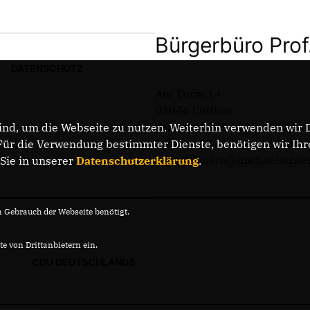
Bürgerbüro Prof
DATENSCHUTZ
Am Turm 14
03046 Cottbus
Telefon: 0355 / 289 162 38
nd, um die Webseite zu nutzen. Weiterhin verwenden wir Di
Telefax: 0355 / 289 162 39
r die Verwendung bestimmter Dienste, benötigen wir Ihre 
E-Mail: buero@michaelschie
 Sie in unserer
Datenschutzerklärung
.
Gebrauch der Webseite benötigt.
e von Drittanbietern ein.
CDU DEUTSCHLANDS