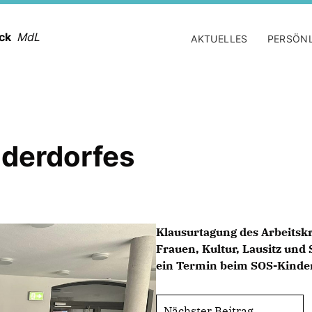
ack
MdL
AKTUELLES
PERSÖN
derdorfes
Klausurtagung des Arbeitskr
Frauen, Kultur, Lausitz und 
ein Termin beim SOS-Kinder
Nächster Beitrag